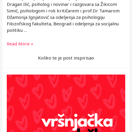
Dragan Ilić, psiholog i novinar i razgovara sa Žikicom
Simić, psihologom i rok kritičarem i prof.Dr Tamarom
Džamonja Ignjatović sa odeljenja za psihologiju
Filozofskog fakulteta, Beograd i odeljenja za socijalnu
politiku …
Snimak
Read More »
tribine
„Na
Koliko te je post inspirisao
kafi
sa
psihologom“
–
Kako
da
izbegnemo
depresiju
zbog
(samo)izolacije?