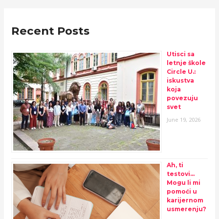
Recent Posts
Utisci sa
letnje škole
Circle U.:
iskustva
koja
povezuju
svet
June 19, 2026
Ah, ti
testovi…
Mogu li mi
pomoći u
karijernom
usmerenju?