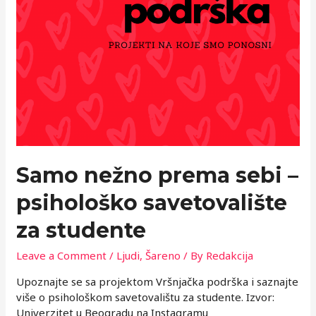
Samo nežno prema sebi –
psihološko savetovalište
za studente
Leave a Comment
/
Ljudi
,
Šareno
/ By
Redakcija
Upoznajte se sa projektom Vršnjačka podrška i saznajte
više o psihološkom savetovalištu za studente. Izvor:
Univerzitet u Beogradu na Instagramu