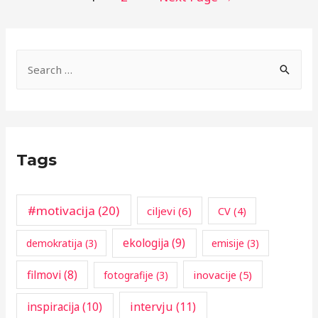
svoju
navigation
karijeru
tokom
karantina
S
e
a
r
c
Tags
h
f
o
#motivacija
(20)
ciljevi
(6)
CV
(4)
r
ekologija
(9)
demokratija
(3)
emisije
(3)
:
filmovi
(8)
inovacije
(5)
fotografije
(3)
inspiracija
(10)
intervju
(11)