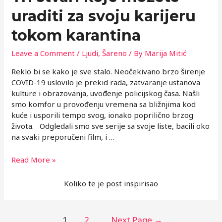
uraditi za svoju karijeru
tokom karantina
Leave a Comment
/
Ljudi
,
Šareno
/ By
Marija Mitić
Reklo bi se kako je sve stalo. Neočekivano brzo širenje
COVID-19 uslovilo je prekid rada, zatvaranje ustanova
kulture i obrazovanja, uvođenje policijskog časa. Našli
smo komfor u provođenju vremena sa bližnjima kod
kuće i usporili tempo svog, ionako poprilično brzog
života. Odgledali smo sve serije sa svoje liste, bacili oko
na svaki preporučeni film, i …
Tri
Read More »
stvari
koje
Koliko te je post inspirisao
možete
uraditi
za
Posts
1
2
Next Page
→