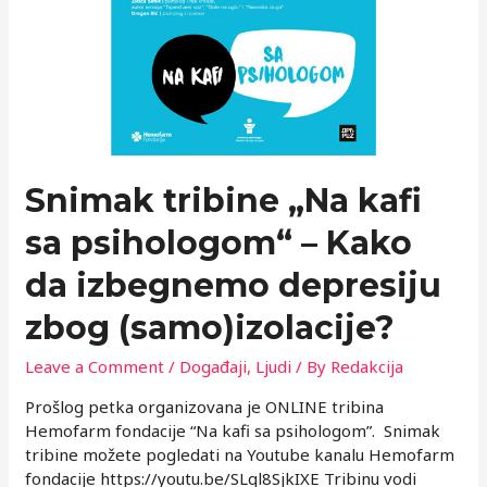
usudili
da
pitate
–
razgovor
posle
radionice
Snimak tribine „Na kafi
sa psihologom“ – Kako
da izbegnemo depresiju
zbog (samo)izolacije?
Leave a Comment
/
Događaji
,
Ljudi
/ By
Redakcija
Prošlog petka organizovana je ONLINE tribina
Hemofarm fondacije “Na kafi sa psihologom”. Snimak
tribine možete pogledati na Youtube kanalu Hemofarm
fondacije https://youtu.be/SLql8SjkIXE Tribinu vodi