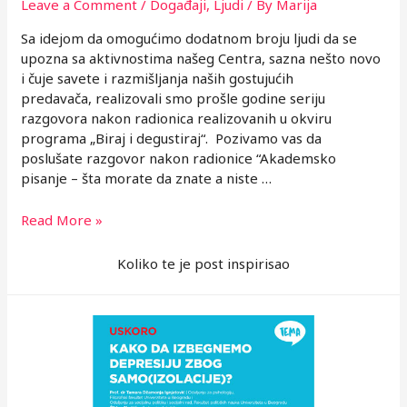
Leave a Comment
/
Događaji
,
Ljudi
/ By
Marija
Sa idejom da omogućimo dodatnom broju ljudi da se
upozna sa aktivnostima našeg Centra, sazna nešto novo
i čuje savete i razmišljanja naših gostujućih
predavača, realizovali smo prošle godine seriju
razgovora nakon radionica realizovanih u okviru
programa „Biraj i degustiraj“. Pozivamo vas da
poslušate razgovor nakon radionice “Akademsko
pisanje – šta morate da znate a niste …
Akademsko
Read More »
pisanje
–
Koliko te je post inspirisao
šta
morate
da
znate
a
niste
se