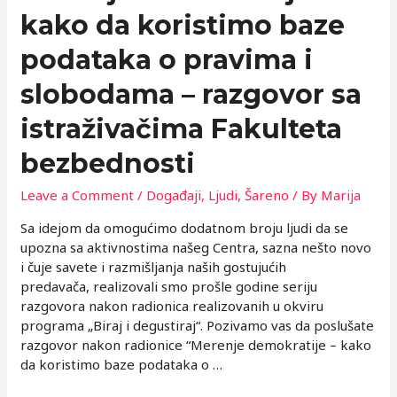
kako da koristimo baze
podataka o pravima i
slobodama – razgovor sa
istraživačima Fakulteta
bezbednosti
Leave a Comment
/
Događaji
,
Ljudi
,
Šareno
/ By
Marija
Sa idejom da omogućimo dodatnom broju ljudi da se
upozna sa aktivnostima našeg Centra, sazna nešto novo
i čuje savete i razmišljanja naših gostujućih
predavača, realizovali smo prošle godine seriju
razgovora nakon radionica realizovanih u okviru
programa „Biraj i degustiraj“. Pozivamo vas da poslušate
razgovor nakon radionice “Merenje demokratije – kako
da koristimo baze podataka o …