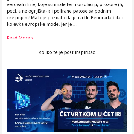
verovali ili ne, koje su imale termoizolaciju, prozore (!),
peći, a ne ognjišta (!) i polirane patose sa podnim
grejanjem! Malo je poznato da je na tlu Beograda bila i
kolevka evropske mode, jer je …
Besplatna
Read More »
onlajn
tribina
Koliko te je post inspirisao
uživo
”Vinča
–
najstariji
grad
u
Evropi?”
u
sredu,
8.
aprila
u