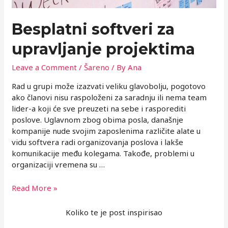
Besplatni softveri za
upravljanje projektima
Leave a Comment
/
Šareno
/ By
Ana
Rad u grupi može izazvati veliku glavobolju, pogotovo
ako članovi nisu raspoloženi za saradnju ili nema team
lider-a koji će sve preuzeti na sebe i rasporediti
poslove. Uglavnom zbog obima posla, današnje
kompanije nude svojim zaposlenima različite alate u
vidu softvera radi organizovanja poslova i lakše
komunikacije među kolegama. Takođe, problemi u
organizaciji vremena su …
Besplatni
Read More »
softveri
za
Koliko te je post inspirisao
upravljanje