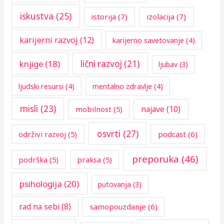
iskustva
(25)
istorija
(7)
izolacija
(7)
karijerni razvoj
(12)
karijerno savetovanje
(4)
knjige
(18)
lični razvoj
(21)
ljubav
(3)
ljudski resursi
(4)
mentalno zdravlje
(4)
misli
(23)
najave
(10)
mobilnost
(5)
osvrti
(27)
održivi razvoj
(5)
podcast
(6)
preporuka
(46)
podrška
(5)
praksa
(5)
psihologija
(20)
putovanja
(3)
rad na sebi
(8)
samopouzdanje
(6)