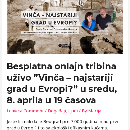
Besplatna onlajn tribina
uživo ”Vinča – najstariji
grad u Evropi?” u sredu,
8. aprila u 19 časova
Leave a Comment
/
Događaji
,
Ljudi
/ By
Marija
Jeste li znali da je Beograd pre 7.000 godina imao prvi
grad u Evropi? I to sa ekološki efikasnim kućama,