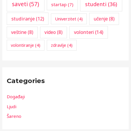
saveti
(57)
studenti
(36)
startap
(7)
studiranje
(12)
učenje
(8)
Univerzitet
(4)
volonteri
(14)
veštine
(8)
video
(8)
volontiranje
(4)
zdravlje
(4)
Categories
Događaji
Ljudi
Šareno