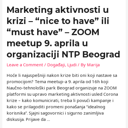
19
Marketing aktivnosti u
časova
krizi – “nice to have” ili
“must have” – ZOOM
meetup 9. aprila u
organizaciji NTP Beograd
Leave a Comment
/
Događaji
,
Ljudi
/ By
Marija
Hoće li najuspešniji nakon krize biti oni koji nastave sа
promocijom? Tema meetup-a 9. aprila od 16h koji
Naučno-tehnološki park Beograd organizuje na ZOOM
platformi su upravo marketing aktivnosti usled Corona
krize – kako komunicirati, treba li povući kampanje i
kako se prilagoditi promeni ponašanja “idealnog
korisnika”. Sjajni sagovornici i sigurno zanimljiva
diskusija. Prijave da …