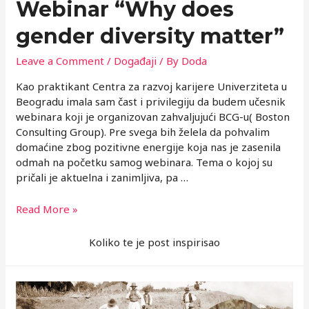
Webinar “Why does
gender diversity matter”
Leave a Comment
/
Događaji
/ By
Doda
Kao praktikant Centra za razvoj karijere Univerziteta u
Beogradu imala sam čast i privilegiju da budem učesnik
webinara koji je organizovan zahvaljujući BCG-u( Boston
Consulting Group). Pre svega bih želela da pohvalim
domaćine zbog pozitivne energije koja nas je zasenila
odmah na početku samog webinara. Tema o kojoj su
pričali je aktuelna i zanimljiva, pa …
Webinar
Read More »
“Why
does
Koliko te je post inspirisao
gender
diversity
matter”