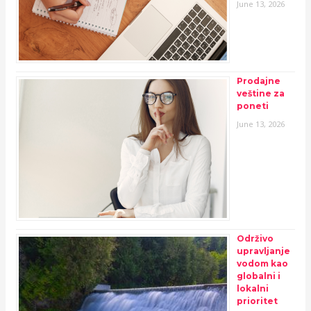
June 13, 2026
Prodajne
veštine za
poneti
June 13, 2026
Održivo
upravljanje
vodom kao
globalni i
lokalni
prioritet