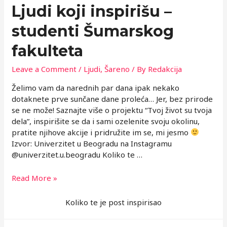
Ljudi koji inspirišu –
studenti Šumarskog
fakulteta
Leave a Comment
/
Ljudi
,
Šareno
/ By
Redakcija
Želimo vam da narednih par dana ipak nekako
dotaknete prve sunčane dane proleća… Jer, bez prirode
se ne može! Saznajte više o projektu “Tvoj život su tvoja
dela”, inspirišite se da i sami ozelenite svoju okolinu,
pratite njihove akcije i pridružite im se, mi jesmo
Izvor: Univerzitet u Beogradu na Instagramu
@univerzitet.u.beogradu Koliko te …
Ljudi
Read More »
koji
inspirišu
Koliko te je post inspirisao
–
studenti