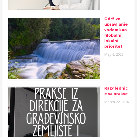
Održivo
upravljanje
vodom kao
globalni i
lokalni
prioritet
May 6, 2026
Razglednic
e sa prakse
March 22, 2026