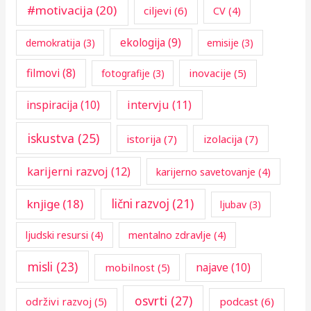
o
#motivacija
(20)
ciljevi
(6)
CV
(4)
r
ekologija
(9)
demokratija
(3)
emisije
(3)
:
filmovi
(8)
inovacije
(5)
fotografije
(3)
inspiracija
(10)
intervju
(11)
iskustva
(25)
istorija
(7)
izolacija
(7)
karijerni razvoj
(12)
karijerno savetovanje
(4)
knjige
(18)
lični razvoj
(21)
ljubav
(3)
ljudski resursi
(4)
mentalno zdravlje
(4)
misli
(23)
najave
(10)
mobilnost
(5)
osvrti
(27)
održivi razvoj
(5)
podcast
(6)