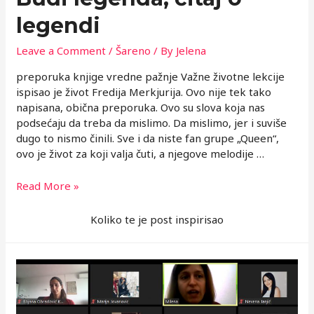
legendi
Leave a Comment
/
Šareno
/ By
Jelena
preporuka knjige vredne pažnje Važne životne lekcije
ispisao je život Fredija Merkjurija. Ovo nije tek tako
napisana, obična preporuka. Ovo su slova koja nas
podsećaju da treba da mislimo. Da mislimo, jer i suviše
dugo to nismo činili. Sve i da niste fan grupe „Queen“,
ovo je život za koji valja čuti, a njegove melodije …
Budi
Read More »
legenda,
čitaj
Koliko te je post inspirisao
o
legendi