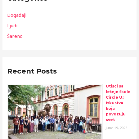
Događaji
Ljudi
Šareno
Recent Posts
Utisci sa
letnje škole
Circle U.:
iskustva
koja
povezuju
svet
June 19, 2026