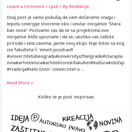
Leave a Comment
/
Ljudi
/ By
Redakcija
Ovaj post je samo pokušaj da vam dočaramo snagu i
lepotu sinergije stvorene oko i unutar inicijative “Stara
kao nova”. Pozivamo vas da se sa projektima ove
inicijative bliže upoznate i da se, ukoliko vas zaštita
prirode i sela zanima, javite ovoj ekipi. Nije bitno sa kog
ste fakulteta
Veseli pozdrav!!!
#univerzitetubeogradu#universityofbelgrade#starapla
nina#arhitektura#arhitektonskifakultet#kultura#običaji
#tradicija#selo Izvor: Univerzitet u …
Ljudi
Read More »
koji
inspirišu
Koliko te je post inspirisao
–
studenti
Arhitektonskog