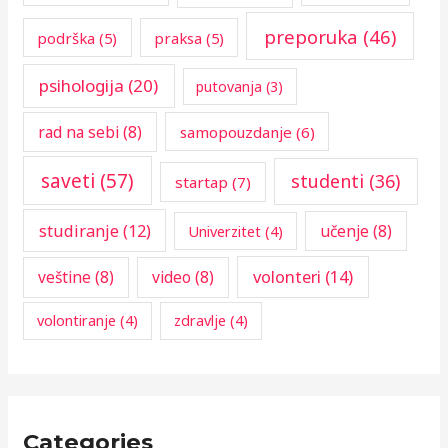
preporuka
(46)
podrška
(5)
praksa
(5)
psihologija
(20)
putovanja
(3)
rad na sebi
(8)
samopouzdanje
(6)
saveti
(57)
studenti
(36)
startap
(7)
studiranje
(12)
učenje
(8)
Univerzitet
(4)
volonteri
(14)
veštine
(8)
video
(8)
volontiranje
(4)
zdravlje
(4)
Categories