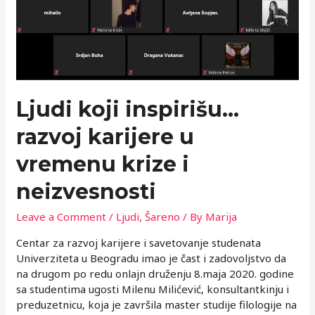
Ljudi koji inspirišu…
razvoj karijere u
vremenu krize i
neizvesnosti
Leave a Comment
/
Ljudi
,
Šareno
/ By
Marija
Centar za razvoj karijere i savetovanje studenata
Univerziteta u Beogradu imao je čast i zadovoljstvo da
na drugom po redu onlajn druženju 8.maja 2020. godine
sa studentima ugosti Milenu Milićević, konsultantkinju i
preduzetnicu, koja je završila master studije filologije na