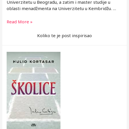
Univerzitetu u Beogradu, a zatim i master studije u
oblasti menadžmenta na Univerzitetu u Kembridžu. …
Ljudi
Read More »
koji
inspirišu…
Koliko te je post inspirisao
razvoj
karijere
u
vremenu
krize
i
neizvesnosti