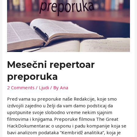
poslovnog
poduhvata?
Mesečni repertoar
preporuka
2 Comments
/
Ljudi
/ By
Ana
Pred vama su preporuke naše Redakcije, koje smo
izdvojili zajedno u želji da vam damo podsticaj da
upotpunite svoje slobodno vreme nekim sjajnim
filmovima i knjigama. Preporuke filmova The Great
HackDokumentarac o usponu i padu kompanije koja se
bavi analizom podataka “Kembridž analitika”, koja je