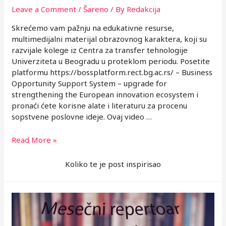
Leave a Comment
/
Šareno
/ By
Redakcija
Skrećemo vam pažnju na edukativne resurse,
multimedijalni materijal obrazovnog karaktera, koji su
razvijale kolege iz Centra za transfer tehnologije
Univerziteta u Beogradu u proteklom periodu. Posetite
platformu https://bossplatform.rect.bg.ac.rs/ – Business
Opportunity Support System – upgrade for
strengthening the European innovation ecosystem i
pronaći ćete korisne alate i literaturu za procenu
sopstvene poslovne ideje. Ovaj video …
Zašto
Read More »
je
važna
Koliko te je post inspirisao
intelektualna
svojina
za
uspeh
vašeg