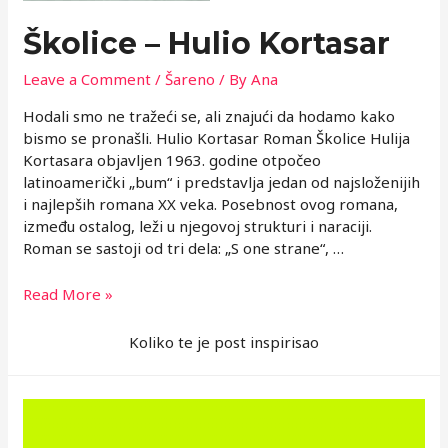
Školice – Hulio Kortasar
Leave a Comment
/
Šareno
/ By
Ana
Hodali smo ne tražeći se, ali znajući da hodamo kako
bismo se pronašli. Hulio Kortasar Roman Školice Hulija
Kortasara objavljen 1963. godine otpočeo
latinoamerički „bum“ i predstavlja jedan od najsloženijih
i najlepših romana XX veka. Posebnost ovog romana,
između ostalog, leži u njegovoj strukturi i naraciji.
Roman se sastoji od tri dela: „S one strane“, …
Školice
Read More »
–
Hulio
Koliko te je post inspirisao
Kortasar