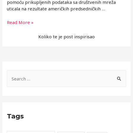
pomoću prikupljenih podataka sa društvenih mreža
uticala na rezultate američkih predsedničkih …
Mesečni
Read More »
repertoar
preporuka
Koliko te je post inspirisao
S
e
a
r
c
Tags
h
f