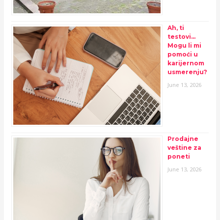
Ah, ti
testovi…
Mogu li mi
pomoći u
karijernom
usmerenju?
June 13, 2026
Prodajne
veštine za
poneti
June 13, 2026