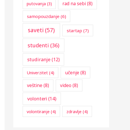
rad na sebi
(8)
putovanja
(3)
samopouzdanje
(6)
saveti
(57)
startap
(7)
studenti
(36)
studiranje
(12)
učenje
(8)
Univerzitet
(4)
veštine
(8)
video
(8)
volonteri
(14)
volontiranje
(4)
zdravlje
(4)