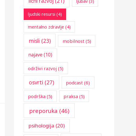
lični razvoj
(21)
ljubav
(3)
ljudski resursi
(4)
mentalno zdravlje
(4)
misli
(23)
mobilnost
(5)
najave
(10)
održivi razvoj
(5)
osvrti
(27)
podcast
(6)
podrška
(5)
praksa
(5)
preporuka
(46)
psihologija
(20)