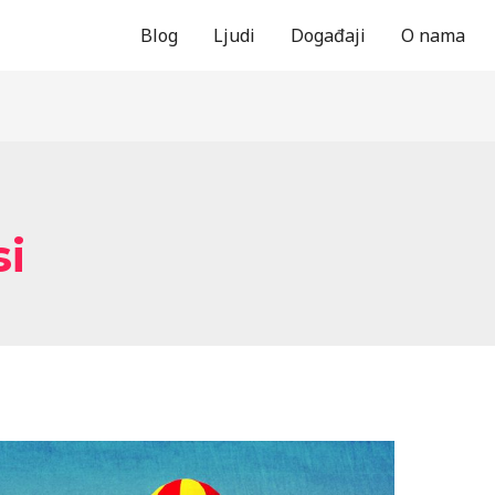
Blog
Ljudi
Događaji
O nama
si