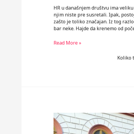
HR u današnjem društvu ima veliku 
njim niste pre susretali. Ipak, pos
zašto je toliko značajan. Iz tog raz
bar neke. Hajde da krenemo od poče
Otkrij
Read More »
šta
sve
Koliko 
to
čini
HR
(menadžment)
i
zašto
je
toliko
važan