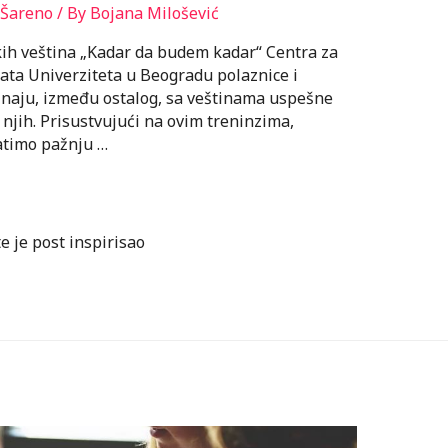
Šareno
/ By
Bojana Milošević
ih veština „Kadar da budem kadar“ Centra za
nata Univerziteta u Beogradu polaznice i
oznaju, između ostalog, sa veštinama uspešne
 njih. Prisustvujući na ovim treninzima,
ratimo pažnju …
te je post inspirisao