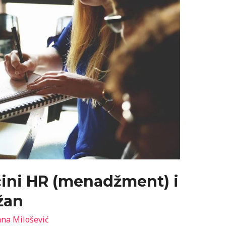
 čini HR (menadžment) i
ažan
na Milošević