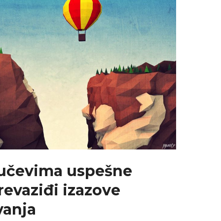
jučevima uspešne
revaziđi izazove
vanja