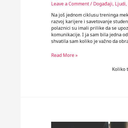
Leave a Comment
/
Događaji
,
Ljudi
,
Na još jednom ciklusu treninga mek
razvoj karijere i savetovanje stude
polaznici su imali prilike da se up
komunikacije. I ja sam bila jedna od
shvatila sam koliko je važno da ob
Upoznaj
Read More »
se
sa
Koliko 
ključevima
uspešne
komunikacije
i
prevaziđi
izazove
verbalnog
izražavanja