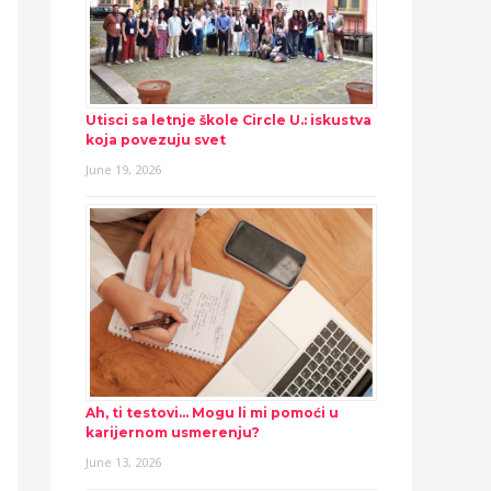
Utisci sa letnje škole Circle U.: iskustva
koja povezuju svet
June 19, 2026
Ah, ti testovi… Mogu li mi pomoći u
karijernom usmerenju?
June 13, 2026