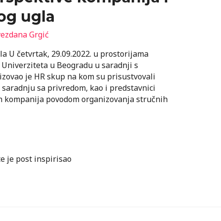
og ugla
ezdana Grgić
a U četvrtak, 29.09.2022. u prostorijama
e Univerziteta u Beogradu u saradnji s
zovao je HR skup na kom su prisustvovali
 saradnju sa privredom, kao i predstavnici
ih kompanija povodom organizovanja stručnih
te je post inspirisao