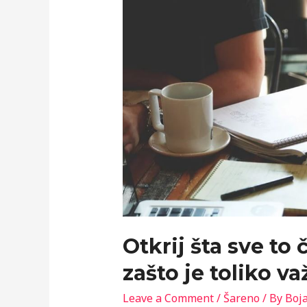
Otkrij šta sve to
zašto je toliko v
Leave a Comment
/
Šareno
/ By
Boja