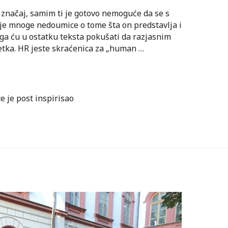
značaj, samim ti je gotovo nemoguće da se s
toje mnoge nedoumice o tome šta on predstavlja i
loga ću u ostatku teksta pokušati da razjasnim
tka. HR jeste skraćenica za „human …
te je post inspirisao