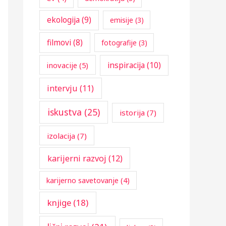
:
ekologija
(9)
emisije
(3)
filmovi
(8)
fotografije
(3)
inspiracija
(10)
inovacije
(5)
intervju
(11)
iskustva
(25)
istorija
(7)
izolacija
(7)
karijerni razvoj
(12)
karijerno savetovanje
(4)
knjige
(18)