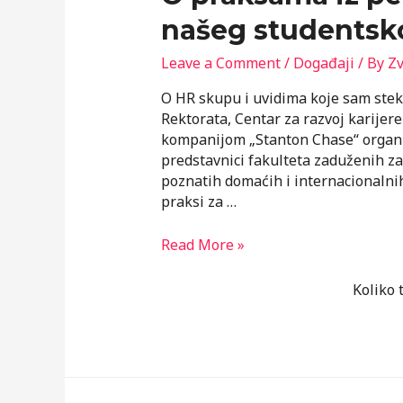
našeg studentsk
Leave a Comment
/
Događaji
/ By
Zv
O HR skupu i uvidima koje sam stekl
Rektorata, Centar za razvoj karijer
kompanijom „Stanton Chase“ organi
predstavnici fakulteta zaduženih za
poznatih domaćih i internacionaln
praksi za …
O
Read More »
praksama
iz
Koliko 
perspektive
kompanija
i
našeg
studentskog