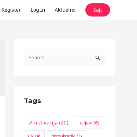
Register
Log In
Aktuelno
Sajt
S
e
a
r
c
Tags
h
f
o
#motivacija
(20)
ciljevi
(6)
r
CV
(4)
demokratija
(3)