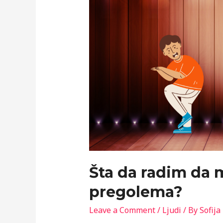
Šta da radim da 
pregolema?
Leave a Comment
/
Ljudi
/ By
Sofija