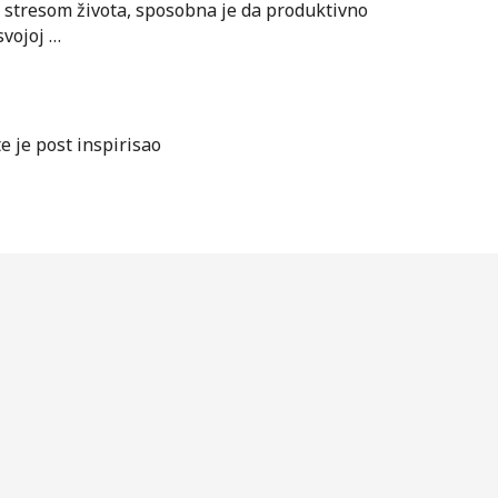
 stresom života, sposobna je da produktivno
svojoj …
te je post inspirisao