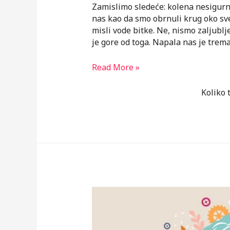
Zamislimo sledeće: kolena nesigurno 
nas kao da smo obrnuli krug oko sve
misli vode bitke. Ne, nismo zaljublj
je gore od toga. Napala nas je trema.
Šta
Read More »
da
radim
Koliko 
da
mi
trema
ne
bude
pregolema?