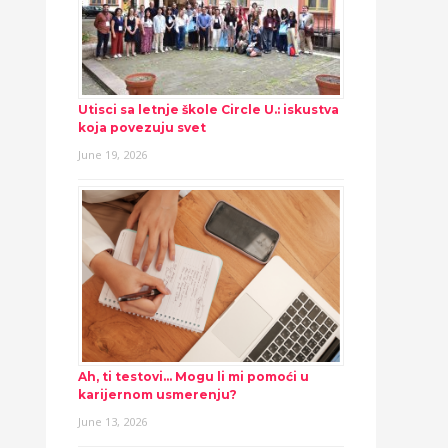
Utisci sa letnje škole Circle U.: iskustva
koja povezuju svet
June 19, 2026
Ah, ti testovi… Mogu li mi pomoći u
karijernom usmerenju?
June 13, 2026