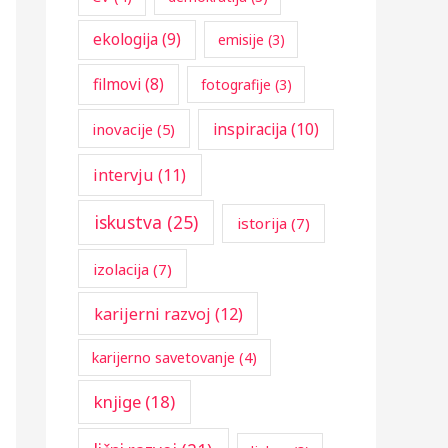
:
ekologija
(9)
emisije
(3)
filmovi
(8)
fotografije
(3)
inspiracija
(10)
inovacije
(5)
intervju
(11)
iskustva
(25)
istorija
(7)
izolacija
(7)
karijerni razvoj
(12)
karijerno savetovanje
(4)
knjige
(18)