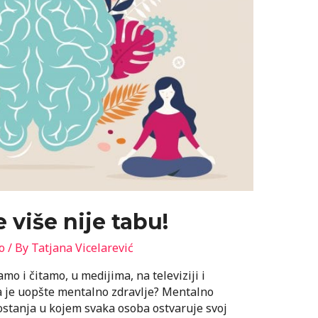
 više nije tabu!
o
/ By
Tatjana Vicelarević
o i čitamo, u medijima, na televiziji i
 je uopšte mentalno zdravlje? Mentalno
gostanja u kojem svaka osoba ostvaruje svoj