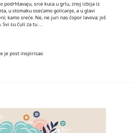
podrhtavaju, srce kuca u grlu, znoj izbija iz
ta, u stomaku osećamo golicanje, a u glavi
eni; kamo sreće. Ne, ne juri nas čopor lavova; još
 Svi su čuli za tu …
te je post inspirisao