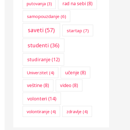
rad na sebi
(8)
putovanja
(3)
samopouzdanje
(6)
saveti
(57)
startap
(7)
studenti
(36)
studiranje
(12)
učenje
(8)
Univerzitet
(4)
veštine
(8)
video
(8)
volonteri
(14)
volontiranje
(4)
zdravlje
(4)