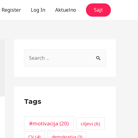
Register
Log In
Aktuelno
Sajt
S
e
a
r
c
Tags
h
f
o
#motivacija
(20)
ciljevi
(6)
r
CV
(4)
demokratija
(3)