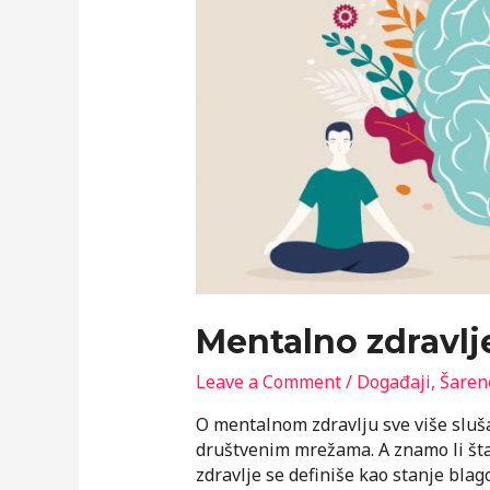
Mentalno zdravlje
Leave a Comment
/
Događaji
,
Šaren
O mentalnom zdravlju sve više slušam
društvenim mrežama. A znamo li šta
zdravlje se definiše kao stanje bla