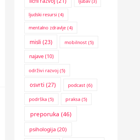
lični razvoj
(21)
ljubav
(3)
ljudski resursi
(4)
mentalno zdravlje
(4)
misli
(23)
mobilnost
(5)
najave
(10)
održivi razvoj
(5)
osvrti
(27)
podcast
(6)
podrška
(5)
praksa
(5)
preporuka
(46)
psihologija
(20)