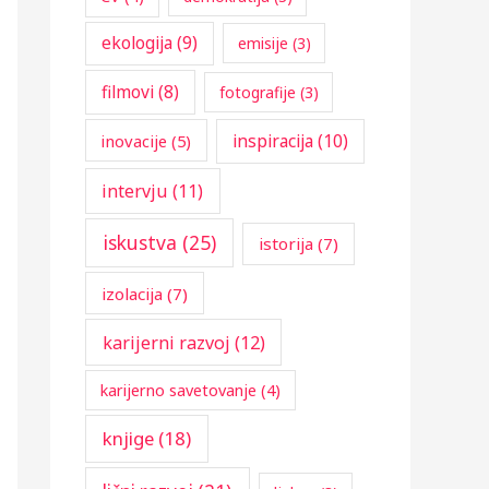
:
ekologija
(9)
emisije
(3)
filmovi
(8)
fotografije
(3)
inspiracija
(10)
inovacije
(5)
intervju
(11)
iskustva
(25)
istorija
(7)
izolacija
(7)
karijerni razvoj
(12)
karijerno savetovanje
(4)
knjige
(18)