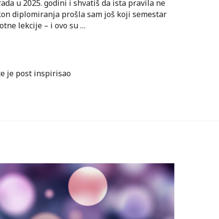
ada u 2025. godini i shvatiš da ista pravila ne
kon diplomiranja prošla sam još koji semestar
otne lekcije – i ovo su …
te je post inspirisao