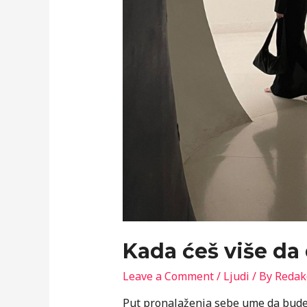
Kada ćeš više da 
Leave a Comment
/
Ljudi
/ By
Redak
Put pronalaženja sebe ume da bude d