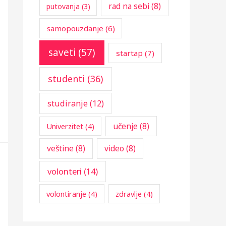
rad na sebi
(8)
putovanja
(3)
samopouzdanje
(6)
saveti
(57)
startap
(7)
studenti
(36)
studiranje
(12)
učenje
(8)
Univerzitet
(4)
veštine
(8)
video
(8)
volonteri
(14)
volontiranje
(4)
zdravlje
(4)