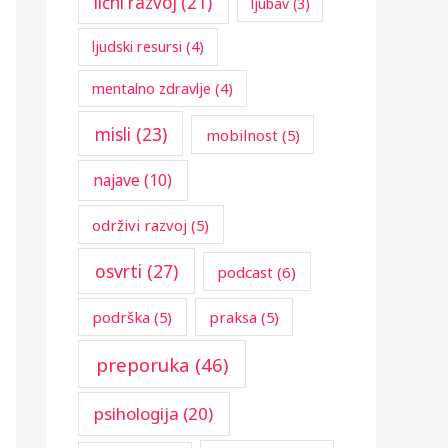
lični razvoj
(21)
ljubav
(3)
ljudski resursi
(4)
mentalno zdravlje
(4)
misli
(23)
mobilnost
(5)
najave
(10)
održivi razvoj
(5)
osvrti
(27)
podcast
(6)
podrška
(5)
praksa
(5)
preporuka
(46)
psihologija
(20)