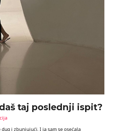
daš taj poslednji ispit?
cija
ug i zbunjujući. I ja sam se osećala