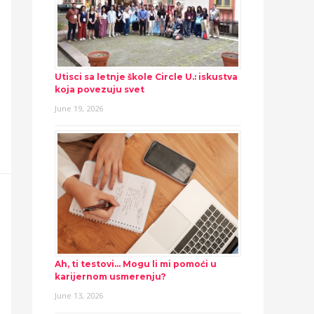
Utisci sa letnje škole Circle U.: iskustva
koja povezuju svet
June 19, 2026
Ah, ti testovi… Mogu li mi pomoći u
karijernom usmerenju?
June 13, 2026