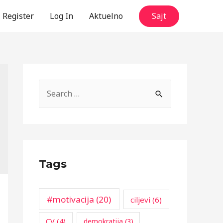
Register
Log In
Aktuelno
Sajt
S
e
a
r
c
Tags
h
f
o
#motivacija
(20)
ciljevi
(6)
r
CV
(4)
demokratija
(3)