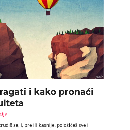
tragati i kako pronaći
lteta
cija
rudiš se, i, pre ili kasnije, položićeš sve i