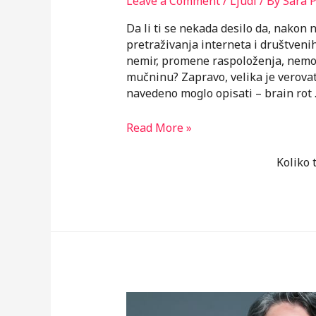
Leave a Comment
/
Ljudi
/ By
Sara P
Da li ti se nekada desilo da, nakon 
pretraživanja interneta i društveni
nemir, promene raspoloženja, nemogu
mučninu? Zapravo, velika je verovatn
navedeno moglo opisati – brain rot
Brain
Read More »
rot,
studiranje
Koliko 
i
posledice
po
učenje
i
pažnju