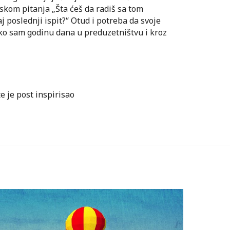
skom pitanja „Šta ćeš da radiš sa tom
aj poslednji ispit?“ Otud i potreba da svoje
ko sam godinu dana u preduzetništvu i kroz
te je post inspirisao