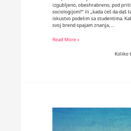
izgubljeno, obeshrabreno, pod priti
sociologijom?“ ili „kada ćeš da daš t
iskustvo podelim sa studentima. Ka
svoj brend spajam znanja, …
Kada
Read More »
ćeš
više
Koliko 
da
daš
taj
poslednji
ispit?