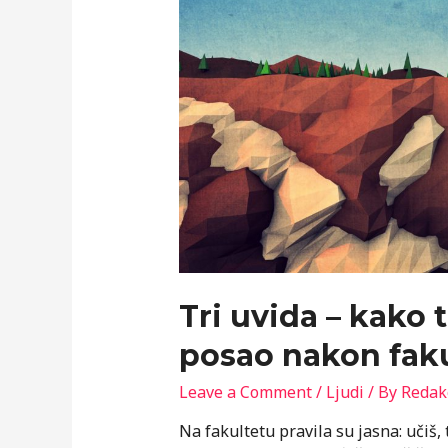
Tri uvida – kako 
posao nakon faku
Leave a Comment
/
Ljudi
/ By
Redak
Na fakultetu pravila su jasna: učiš, t