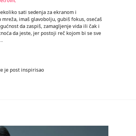
etrović
nekoliko sati sedenja za ekranom i
h mreža, imaš glavobolju, gubiš fokus, osećaš
ćnost da zaspiš, zamagljenje vida ili čak i
oća da jeste, jer postoji reč kojom bi se sve
 …
te je post inspirisao