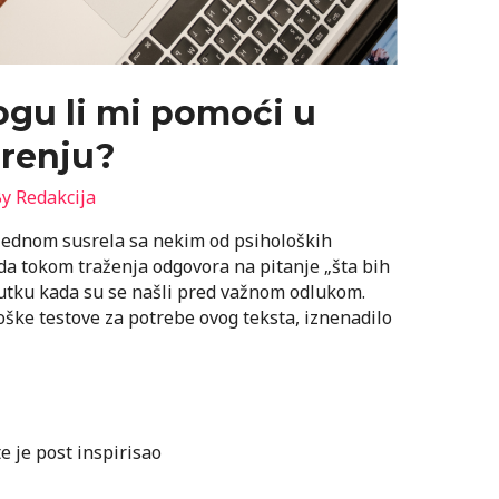
ogu li mi pomoći u
renju?
By
Redakcija
jednom susrela sa nekim od psiholoških
da tokom traženja odgovora na pitanje „šta bih
nutku kada su se našli pred važnom odlukom.
loške testove za potrebe ovog teksta, iznenadilo
te je post inspirisao