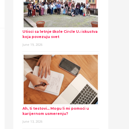
Utisci sa letnje škole Circle U.: iskustva
koja povezuju svet
June 19, 2026
Ah, ti testovi… Mogu li mi pomoći u
karijernom usmerenju?
June 13, 2026