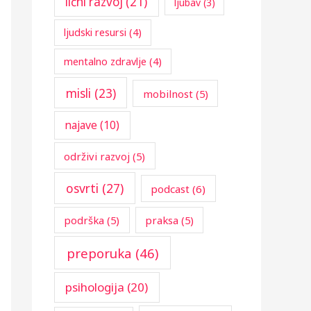
lični razvoj
(21)
ljubav
(3)
ljudski resursi
(4)
mentalno zdravlje
(4)
misli
(23)
mobilnost
(5)
najave
(10)
održivi razvoj
(5)
osvrti
(27)
podcast
(6)
podrška
(5)
praksa
(5)
preporuka
(46)
psihologija
(20)