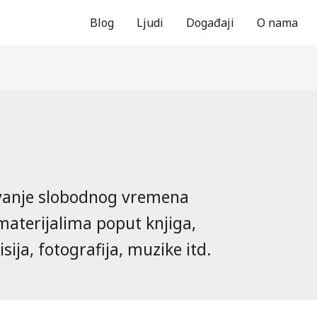
Blog
Ljudi
Događaji
O nama
vanje slobodnog vremena
materijalima poput knjiga,
sija, fotografija, muzike itd.