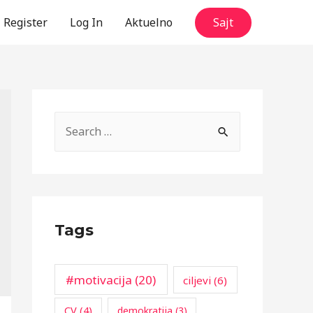
Register
Log In
Aktuelno
Sajt
S
e
a
r
c
Tags
h
f
o
#motivacija
(20)
ciljevi
(6)
r
CV
(4)
demokratija
(3)