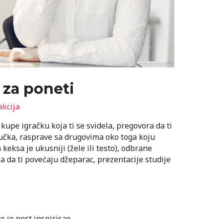
 za poneti
kcija
 kupe igračku koja ti se svidela, pregovora da ti
ručka, rasprave sa drugovima oko toga koju
fa keksa je ukusniji (žele ili testo), odbrane
a da ti povećaju džeparac, prezentacije studije
te je post inspirisao