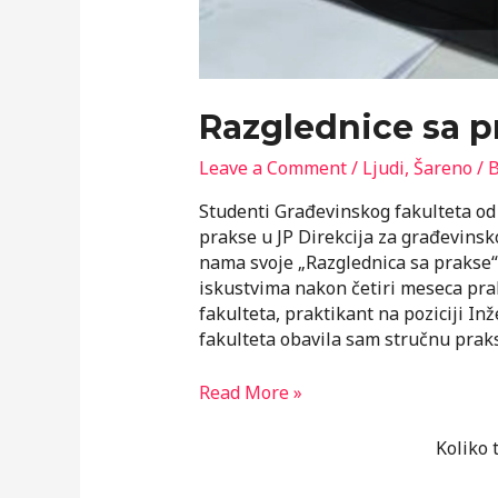
Razglednice sa p
Leave a Comment
/
Ljudi
,
Šareno
/ 
Studenti Građevinskog fakulteta o
prakse u JP Direkcija za građevinsko
nama svoje „Razglednica sa prakse“-
iskustvima nakon četiri meseca pra
fakulteta, praktikant na poziciji I
fakulteta obavila sam stručnu prak
Razglednice
Read More »
sa
prakse
Koliko 