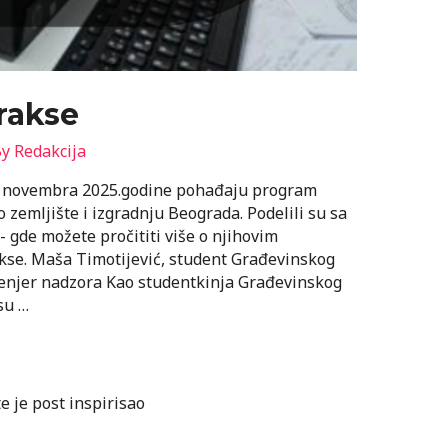
rakse
By
Redakcija
d novembra 2025.godine pohađaju program
 zemljište i izgradnju Beograda. Podelili su sa
 gde možete pročititi više o njihovim
kse. Maša Timotijević, student Građevinskog
nženjer nadzora Kao studentkinja Građevinskog
su …
te je post inspirisao