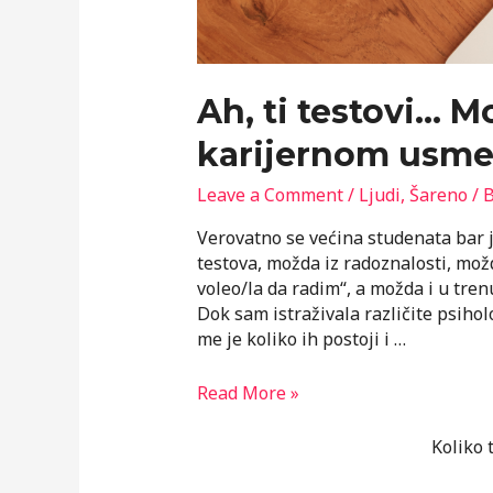
Ah, ti testovi… M
karijernom usme
Leave a Comment
/
Ljudi
,
Šareno
/ 
Verovatno se većina studenata bar 
testova, možda iz radoznalosti, mož
voleo/la da radim“, a možda i u tre
Dok sam istraživala različite psiho
me je koliko ih postoji i …
Ah,
Read More »
ti
testovi…
Koliko 
Mogu
li