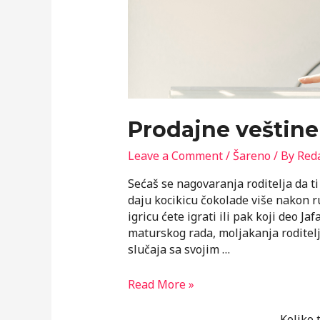
Prodajne veštine
Leave a Comment
/
Šareno
/ By
Reda
Sećaš se nagovaranja roditelja da ti
daju kocikicu čokolade više nakon 
igricu ćete igrati ili pak koji deo Ja
maturskog rada, moljakanja roditelj
slučaja sa svojim …
Prodajne
Read More »
veštine
za
Koliko 