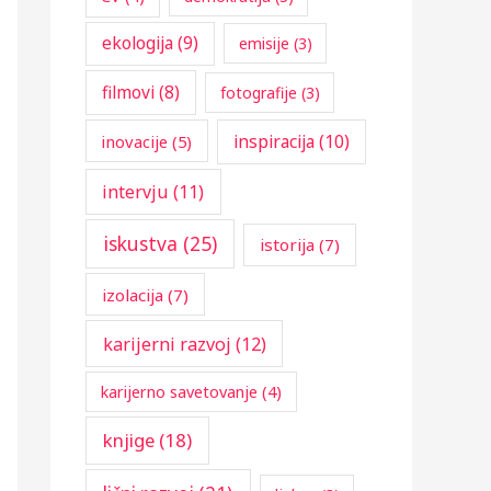
:
ekologija
(9)
emisije
(3)
filmovi
(8)
fotografije
(3)
inspiracija
(10)
inovacije
(5)
intervju
(11)
iskustva
(25)
istorija
(7)
izolacija
(7)
karijerni razvoj
(12)
karijerno savetovanje
(4)
knjige
(18)