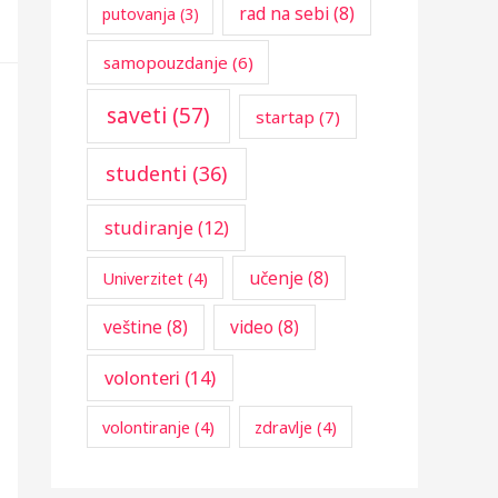
rad na sebi
(8)
putovanja
(3)
samopouzdanje
(6)
saveti
(57)
startap
(7)
studenti
(36)
studiranje
(12)
učenje
(8)
Univerzitet
(4)
veštine
(8)
video
(8)
volonteri
(14)
volontiranje
(4)
zdravlje
(4)