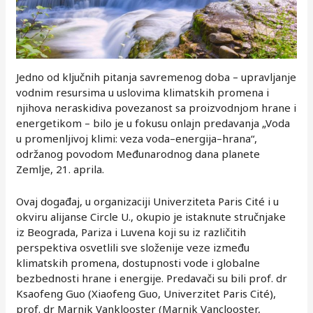
Jedno od ključnih pitanja savremenog doba – upravljanje
vodnim resursima u uslovima klimatskih promena i
njihova neraskidiva povezanost sa proizvodnjom hrane i
energetikom – bilo je u fokusu onlajn predavanja „Voda
u promenljivoj klimi: veza voda–energija–hrana“,
održanog povodom Međunarodnog dana planete
Zemlje, 21. aprila.
Ovaj događaj, u organizaciji Univerziteta Paris Cité i u
okviru alijanse Circle U., okupio je istaknute stručnjake
iz Beograda, Pariza i Luvena koji su iz različitih
perspektiva osvetlili sve složenije veze između
klimatskih promena, dostupnosti vode i globalne
bezbednosti hrane i energije. Predavači su bili prof. dr
Ksaofeng Guo (Xiaofeng Guo, Univerzitet Paris Cité),
prof. dr Marnik Vanklooster (Marnik Vanclooster,