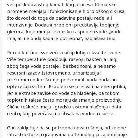
već posledica istog klimatskog procesa. Klimatske
promene menjaju i funkcionisanje hidrološkog ciklusa,
što dovodi do toga da padavine postaju ređe, ali
intenzivnije. Dodatni problem predstavlja topljenje
glečera, koje menja sezonsku raspodelu vode. „Vode
ima, ali ne onda kada je potrebna“, naglašava Guo.
Pored količine, sve veći značaj dobija i kvalitet vode.
Više temperature pogoduju razvoju bakterija i algi,
zbog čega voda postaje i bezbednosni, a ne samo
resursni izazov. Istovremeno, urbanizacija i
prekomerno korišćenje podzemnih voda dodatno
opterećuju sistem. Problem se preliva i na energetiku,
jer elektrane zavise od vode za hlađenje, pa tokom
toplotnih talasa često moraju da smanje proizvodnju.
Slične teškoće imaju i gradski sistemi hlađenja i data
centri, koji povećavaju pritisak na vodne resurse.
Guo zaključuje da su potrebna nova rešenja, od zelene
infrastrukture u gradovima do tehnologija za dobijanje