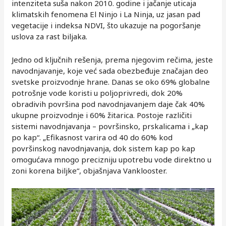
intenziteta suša nakon 2010. godine i jačanje uticaja
klimatskih fenomena El Ninjo i La Ninja, uz jasan pad
vegetacije i indeksa NDVI, što ukazuje na pogoršanje
uslova za rast biljaka.
Jedno od ključnih rešenja, prema njegovim rečima, jeste
navodnjavanje, koje već sada obezbeđuje značajan deo
svetske proizvodnje hrane. Danas se oko 69% globalne
potrošnje vode koristi u poljoprivredi, dok 20%
obradivih površina pod navodnjavanjem daje čak 40%
ukupne proizvodnje i 60% žitarica. Postoje različiti
sistemi navodnjavanja – površinsko, prskalicama i „kap
po kap“. „Efikasnost varira od 40 do 60% kod
površinskog navodnjavanja, dok sistem kap po kap
omogućava mnogo precizniju upotrebu vode direktno u
zoni korena biljke“, objašnjava Vanklooster.