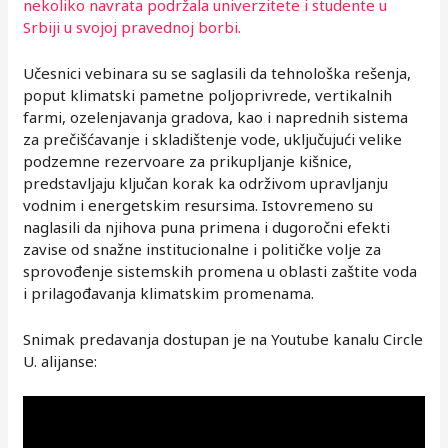
nekoliko navrata podržala univerzitete i studente u
Srbiji u svojoj pravednoj borbi.
Učesnici vebinara su se saglasili da tehnološka rešenja,
poput klimatski pametne poljoprivrede, vertikalnih
farmi, ozelenjavanja gradova, kao i naprednih sistema
za prečišćavanje i skladištenje vode, uključujući velike
podzemne rezervoare za prikupljanje kišnice,
predstavljaju ključan korak ka održivom upravljanju
vodnim i energetskim resursima. Istovremeno su
naglasili da njihova puna primena i dugoročni efekti
zavise od snažne institucionalne i političke volje za
sprovođenje sistemskih promena u oblasti zaštite voda
i prilagođavanja klimatskim promenama.
Snimak predavanja dostupan je na Youtube kanalu Circle
U. alijanse: