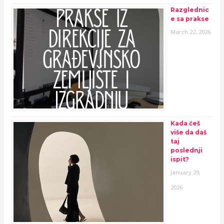
Razglednic
e sa prakse
March 22, 2026
Kada ćeš
više da daš
taj
poslednji
ispit?
January 29,
2026