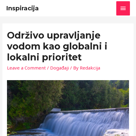
Main
Inspiracija
Men
Održivo upravljanje
vodom kao globalni i
lokalni prioritet
Leave a Comment
/
Događaji
/ By
Redakcija