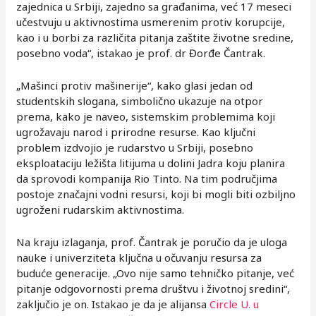
zajednica u Srbiji, zajedno sa građanima, već 17 meseci
učestvuju u aktivnostima usmerenim protiv korupcije,
kao i u borbi za različita pitanja zaštite životne sredine,
posebno voda“, istakao je prof. dr Đorđe Čantrak.
„Mašinci protiv mašinerije“, kako glasi jedan od
studentskih slogana, simbolično ukazuje na otpor
prema, kako je naveo, sistemskim problemima koji
ugrožavaju narod i prirodne resurse. Kao ključni
problem izdvojio je rudarstvo u Srbiji, posebno
eksploataciju ležišta litijuma u dolini Jadra koju planira
da sprovodi kompanija Rio Tinto. Na tim područjima
postoje značajni vodni resursi, koji bi mogli biti ozbiljno
ugroženi rudarskim aktivnostima.
Na kraju izlaganja, prof. Čantrak je poručio da je uloga
nauke i univerziteta ključna u očuvanju resursa za
buduće generacije. „Ovo nije samo tehničko pitanje, već
pitanje odgovornosti prema društvu i životnoj sredini“,
zaključio je on. Istakao je da je alijansa
Circle U. u