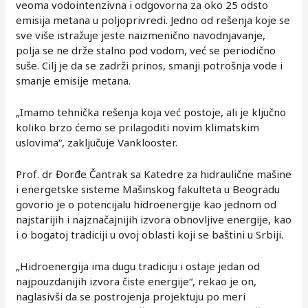
veoma vodointenzivna i odgovorna za oko 25 odsto
emisija metana u poljoprivredi. Jedno od rešenja koje se
sve više istražuje jeste naizmenično navodnjavanje,
polja se ne drže stalno pod vodom, već se periodično
suše. Cilj je da se zadrži prinos, smanji potrošnja vode i
smanje emisije metana.
„Imamo tehnička rešenja koja već postoje, ali je ključno
koliko brzo ćemo se prilagoditi novim klimatskim
uslovima“, zaključuje Vanklooster.
Prof. dr Đorđe Čantrak sa Katedre za hidraulične mašine
i energetske sisteme Mašinskog fakulteta u Beogradu
govorio je o potencijalu hidroenergije kao jednom od
najstarijih i najznačajnijih izvora obnovljive energije, kao
i o bogatoj tradiciji u ovoj oblasti koji se baštini u Srbiji.
„Hidroenergija ima dugu tradiciju i ostaje jedan od
najpouzdanijih izvora čiste energije“, rekao je on,
naglasivši da se postrojenja projektuju po meri