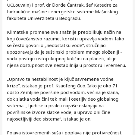
UCLouvain) i prof. dr Đorđe Čantrak, šef Katedre za
hidraulične mašine i energetske sisteme Mašinskog
fakulteta Univerziteta u Beogradu.
Klimatske promene sve snažnije preoblikuju način na
koji čovečanstvo razume, koristi i upravlja vodom. Iako
se često govori o „nedostatku vode“, stručnjaci
upozoravaju da je suštinski problem mnogo složeniji –
voda postoji u istoj ukupnoj količini na planeti, ali je
njena dostupnost sve nestabilnija u prostoru i vremenu.
„Upravo ta nestabilnost je ključ savremene vodne
krize“, istakao je prof. Ksaofeng Guo. Iako je oko 71
odsto Zemljine površine pod vodom, većina je slana,
dok slatka voda čini tek mali i osetljiv deo globalnog
sistema. „Ljudi se u praksi najviše oslanjaju na
površinske izvore slatke vode, a upravo oni čine
najosetljiviji deo sistema“, istakao je on.
Pojava istovremenih suša i poplava nije protivrečnost,