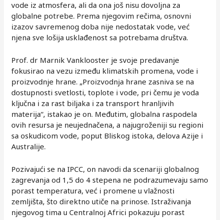
vode iz atmosfera, ali da ona još nisu dovoljna za
globalne potrebe. Prema njegovim rečima, osnovni
izazov savremenog doba nije nedostatak vode, već
njena sve lošija usklađenost sa potrebama društva.
Prof. dr Marnik Vanklooster je svoje predavanje
fokusirao na vezu između klimatskih promena, vode i
proizvodnje hrane. „Proizvodnja hrane zasniva se na
dostupnosti svetlosti, toplote i vode, pri čemu je voda
ključna i za rast biljaka i za transport hranljivih
materija“, istakao je on. Međutim, globalna raspodela
ovih resursa je neujednačena, a najugroženiji su regioni
sa oskudicom vode, poput Bliskog istoka, delova Azije i
Australije.
Pozivajući se na IPCC, on navodi da scenariji globalnog
zagrevanja od 1,5 do 4 stepena ne podrazumevaju samo
porast temperatura, već i promene u vlažnosti
zemljišta, što direktno utiče na prinose. Istraživanja
njegovog tima u Centralnoj Africi pokazuju porast