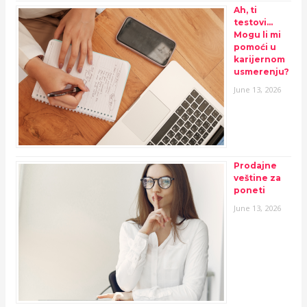
Ah, ti
testovi…
Mogu li mi
pomoći u
karijernom
usmerenju?
June 13, 2026
Prodajne
veštine za
poneti
June 13, 2026