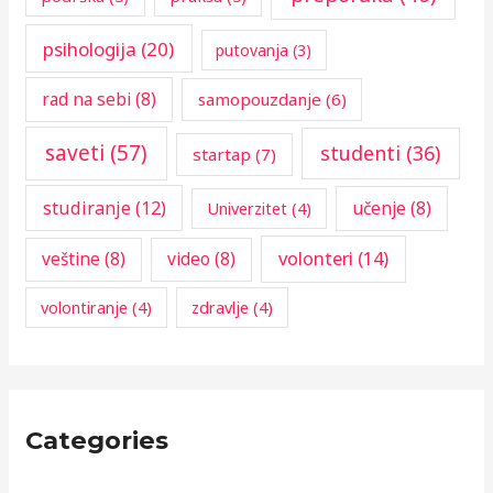
psihologija
(20)
putovanja
(3)
rad na sebi
(8)
samopouzdanje
(6)
saveti
(57)
studenti
(36)
startap
(7)
studiranje
(12)
učenje
(8)
Univerzitet
(4)
volonteri
(14)
veštine
(8)
video
(8)
volontiranje
(4)
zdravlje
(4)
Categories