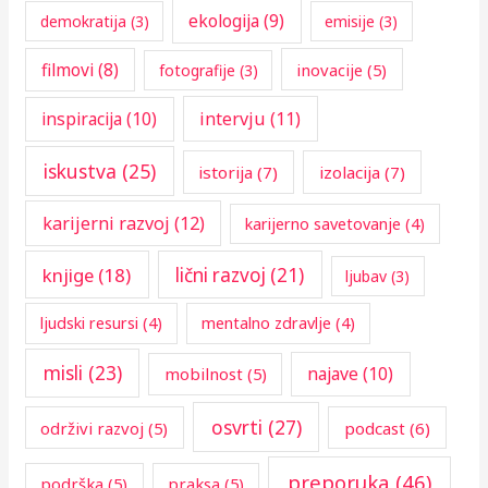
r
ekologija
(9)
demokratija
(3)
emisije
(3)
:
filmovi
(8)
inovacije
(5)
fotografije
(3)
inspiracija
(10)
intervju
(11)
iskustva
(25)
istorija
(7)
izolacija
(7)
karijerni razvoj
(12)
karijerno savetovanje
(4)
knjige
(18)
lični razvoj
(21)
ljubav
(3)
ljudski resursi
(4)
mentalno zdravlje
(4)
misli
(23)
najave
(10)
mobilnost
(5)
osvrti
(27)
održivi razvoj
(5)
podcast
(6)
preporuka
(46)
podrška
(5)
praksa
(5)