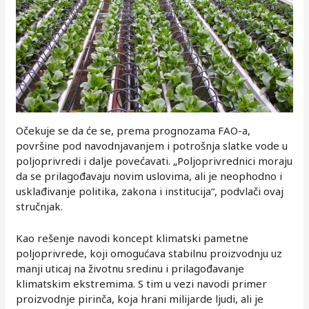
Očekuje se da će se, prema prognozama FAO-a,
površine pod navodnjavanjem i potrošnja slatke vode u
poljoprivredi i dalje povećavati. „Poljoprivrednici moraju
da se prilagođavaju novim uslovima, ali je neophodno i
usklađivanje politika, zakona i institucija“, podvlači ovaj
stručnjak.
Kao rešenje navodi koncept klimatski pametne
poljoprivrede, koji omogućava stabilnu proizvodnju uz
manji uticaj na životnu sredinu i prilagođavanje
klimatskim ekstremima. S tim u vezi navodi primer
proizvodnje pirinča, koja hrani milijarde ljudi, ali je