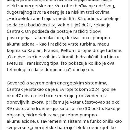
elektroenergetske mreže i obezbeđivanje održivog,
dugotrajnog izvora energije sa niskim troškovima.
„Hidroelektrane traju između 65 i 85 godina, a očekuje
se da će u budućnosti taj vek biti još duži“, rekao je
Čantrak. On podseća da postoje različiti tipovi
postrojenja – akumulaciona, derivaciona i pumpno-
akumulaciona – kao i različite vrste turbina, među
kojima su Kaplan, Fransis, Pelton i brojne druge turbine.
„Oko dve trećine svih instaliranih hidrauličnih turbina u
svetu su Fransisovog tipa, što pokazuje koliko je ova
tehnologija i dalje dominantna“, dodaje on.
Govoreći o savremenim energetskim sistemima,
Čantrak je istakao da je u Evropi tokom 2024. godine
oko 47 odsto električne energije proizvedeno iz
obnovljivih izvora, pri čemu je vetar učestvovao sa oko
39 odsto, a hidroenergija sa približno 30 odsto. Kako je
objasnio, hidroelektrane, posebno pumpno-
akumulacione, u savremenim sistemima funkcionišu kao
svojevrsne „energetske baterije“ elektroenergetske