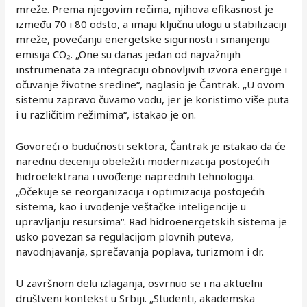
mreže. Prema njegovim rečima, njihova efikasnost je
između 70 i 80 odsto, a imaju ključnu ulogu u stabilizaciji
mreže, povećanju energetske sigurnosti i smanjenju
emisija CO₂. „One su danas jedan od najvažnijih
instrumenata za integraciju obnovljivih izvora energije i
očuvanje životne sredine“, naglasio je Čantrak. „U ovom
sistemu zapravo čuvamo vodu, jer je koristimo više puta
i u različitim režimima“, istakao je on.
Govoreći o budućnosti sektora, Čantrak je istakao da će
narednu deceniju obeležiti modernizacija postojećih
hidroelektrana i uvođenje naprednih tehnologija.
„Očekuje se reorganizacija i optimizacija postojećih
sistema, kao i uvođenje veštačke inteligencije u
upravljanju resursima“. Rad hidroenergetskih sistema je
usko povezan sa regulacijom plovnih puteva,
navodnjavanja, sprečavanja poplava, turizmom i dr.
U završnom delu izlaganja, osvrnuo se i na aktuelni
društveni kontekst u Srbiji. „Studenti, akademska