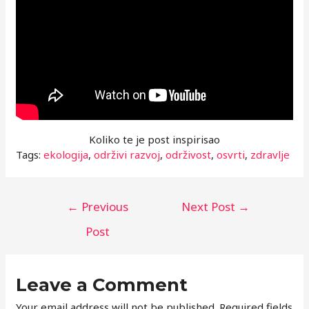
Koliko te je post inspirisao
Tags:
ekologija
,
održivi razvoj
,
održivost
,
osvrti
,
zdravlje
Post
←
Previous
Next Post
→
navigation
Post
Leave a Comment
Your email address will not be published.
Required fields