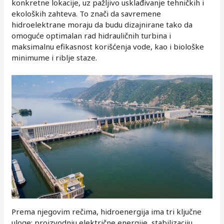
konkretne lokacije, uz pažljivo usklađivanje tehničkih i
ekoloških zahteva. To znači da savremene
hidroelektrane moraju da budu dizajnirane tako da
omoguće optimalan rad hidrauličnih turbina i
maksimalnu efikasnost korišćenja vode, kao i biološke
minimume i riblje staze.
Prema njegovim rečima, hidroenergija ima tri ključne
uloge: proizvodnju električne energije, stabilizaciju