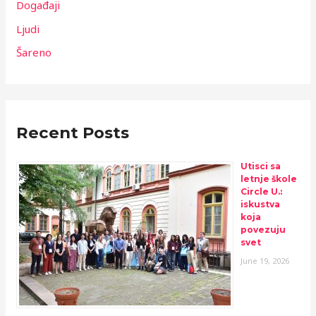
Događaji
Ljudi
Šareno
Recent Posts
Utisci sa
letnje škole
Circle U.:
iskustva
koja
povezuju
svet
June 19, 2026