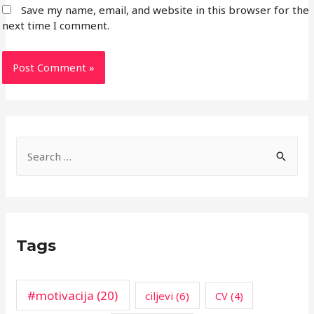
Save my name, email, and website in this browser for the
next time I comment.
S
e
a
r
c
Tags
h
f
o
#motivacija
(20)
ciljevi
(6)
CV
(4)