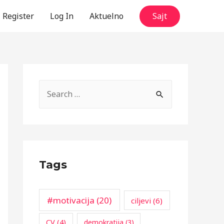
Register
Log In
Aktuelno
Sajt
S
e
a
r
c
Tags
h
f
o
#motivacija
(20)
ciljevi
(6)
r
CV
(4)
demokratija
(3)