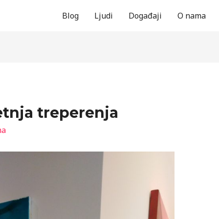
Blog
Ljudi
Događaji
O nama
tnja treperenja
na