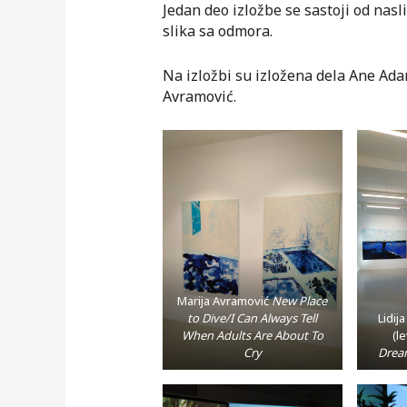
Jedan deo izložbe se sastoji od nasl
slika sa odmora.
Na izložbi su izložena dela Ane Adam
Avramović.
Marija Avramović
New Place
to Dive/I Can Always Tell
Lidij
When Adults Are About To
(l
Cry
Drea