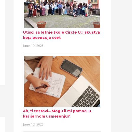
Utisci sa letnje škole Circle U.: iskustva
koja povezuju svet
June 19, 2026
Ah, ti testovi… Mogu li mi pomoći u
karijernom usmerenju?
June 13, 2026