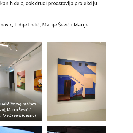
ikanih dela, dok drugi predstavlja projekciju
ović, Lidije Delić, Marije Šević i Marije
a Delić
Tropique Nord
evo), Marija Šević
A
mlike Dream
(desno)