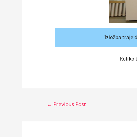
Izložba traje 
Koliko 
Post
←
Previous Post
navigation