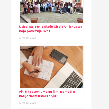
Utisci sa letnje škole Circle U.: iskustva
koja povezuju svet
June 19, 2026
Ah, ti testovi… Mogu li mi pomoći u
karijernom usmerenju?
June 13, 2026