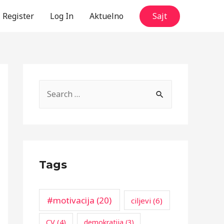
Register
Log In
Aktuelno
Sajt
S
e
a
r
c
Tags
h
f
o
#motivacija
(20)
ciljevi
(6)
r
CV
(4)
demokratija
(3)