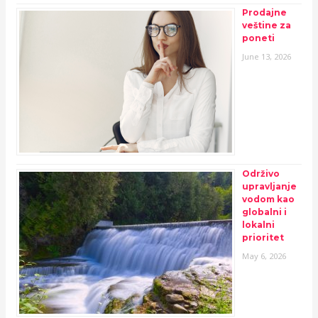
Prodajne
veštine za
poneti
June 13, 2026
Održivo
upravljanje
vodom kao
globalni i
lokalni
prioritet
May 6, 2026