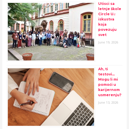
Utisci sa
letnje škole
Circle U.:
iskustva
koja
povezuju
svet
June 19, 2026
Ah, ti
testovi…
Mogu li mi
pomoći u
karijernom
usmerenju?
June 13, 2026