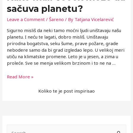
sačuva planetu?
Leave a Comment
/
Šareno
/ By
Tatjana Vicelarević
Sigurno misliš da neki tamo moćni ljudi uništavaju našu
planetu. I neću te lagati, dobro misliš. Uništavaju
prirodna bogatstva, seku šume, prave požare, grade
nebodere samo da bi grad izgledao lepo. U velikoj meri
utiču na klimatske promene. Leto je u jesen, a zima u
proleće. Sve se menja velikom brzinom i to ne na …
Kako
Read More »
mali
čovek
Koliko te je post inspirisao
može
da
sačuva
planetu?
S