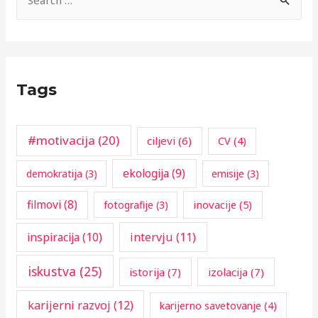
e
a
r
c
Tags
h
f
o
#motivacija
(20)
ciljevi
(6)
CV
(4)
r
ekologija
(9)
demokratija
(3)
emisije
(3)
:
filmovi
(8)
inovacije
(5)
fotografije
(3)
inspiracija
(10)
intervju
(11)
iskustva
(25)
istorija
(7)
izolacija
(7)
karijerni razvoj
(12)
karijerno savetovanje
(4)