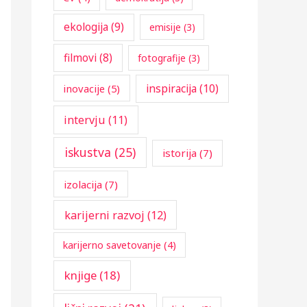
:
ekologija
(9)
emisije
(3)
filmovi
(8)
fotografije
(3)
inspiracija
(10)
inovacije
(5)
intervju
(11)
iskustva
(25)
istorija
(7)
izolacija
(7)
karijerni razvoj
(12)
karijerno savetovanje
(4)
knjige
(18)