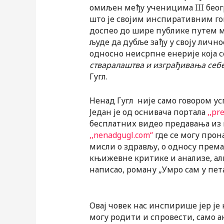
омиљен међу ученицима III беогр
што је својим инспиративним г
доспео до шире публике путем ме
људе да дубље зађу у своју лично
односно неисрпне енерије која се
стваралаштва и изграђивања себе 
Гугл.
Ненад Гугл није само говором ус
Један је од оснивача портала
,,pr
бесплатних видео предавања из шк
,,nenadgugl.com“
где се могу прон
мисли о здрављу, о односу према
књижевне критике и анализе, ал
написао, роману „Умро сам у пета
Овај човек нас инспирише јер је 
могу родити и спровести, само а