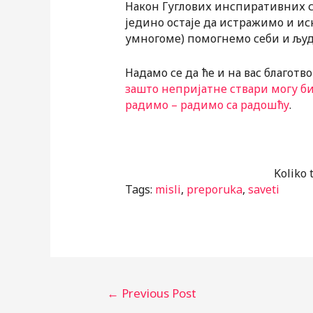
Након Гуглових инспиративних 
једино остаје да истражимо и и
умногоме) помогнемо себи и људ
Надамо се да ће и на вас благот
зашто непријатне ствари могу б
радимо – радимо са радошћу
.
Koliko 
Tags:
misli
,
preporuka
,
saveti
Post
←
Previous Post