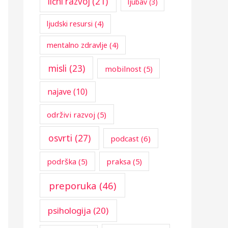
lični razvoj
(21)
ljubav
(3)
ljudski resursi
(4)
mentalno zdravlje
(4)
misli
(23)
mobilnost
(5)
najave
(10)
održivi razvoj
(5)
osvrti
(27)
podcast
(6)
podrška
(5)
praksa
(5)
preporuka
(46)
psihologija
(20)