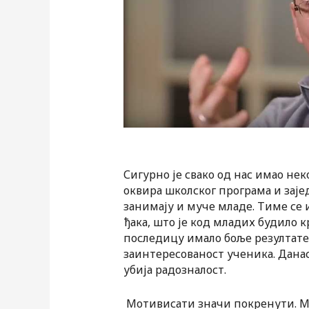
Сигурно је свако од нас имао неко
оквира школског програма и заје
занимају и муче младе. Тиме се
ђака, што је код младих будило к
последицу имало боље резултате,
заинтересованост ученика. Дана
убија радозналост.
Мотивисати значи покренути. Мог