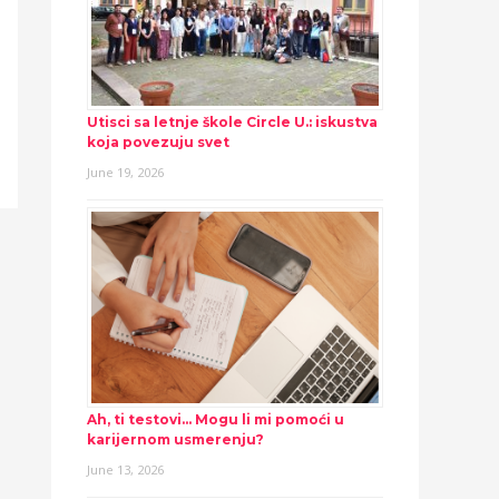
Utisci sa letnje škole Circle U.: iskustva
koja povezuju svet
June 19, 2026
Ah, ti testovi… Mogu li mi pomoći u
karijernom usmerenju?
June 13, 2026