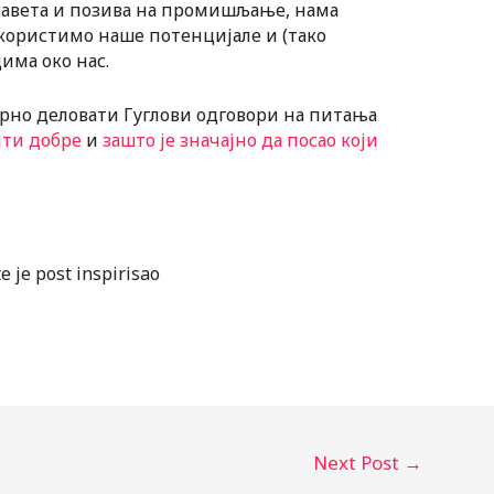
савета и позива на промишљање, нама
скористимо наше потенцијале и (тако
има око нас.
ворно деловати Гуглови одговори на питања
ити добре
и
зашто је значајно да посао који
te je post inspirisao
Next Post
→