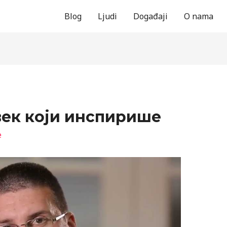
Blog
Ljudi
Događaji
O nama
век који инспирише
е