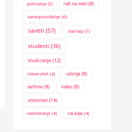
rad na sebi
(8)
putovanja
(3)
samopouzdanje
(6)
saveti
(57)
startap
(7)
studenti
(36)
studiranje
(12)
učenje
(8)
Univerzitet
(4)
veštine
(8)
video
(8)
volonteri
(14)
volontiranje
(4)
zdravlje
(4)