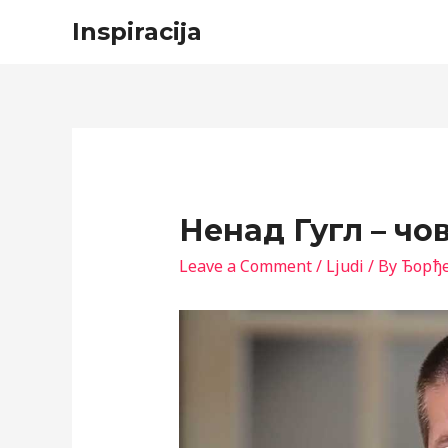
Inspiracija
Ненад Гугл – чо
Leave a Comment
/
Ljudi
/ By
Ђорђ