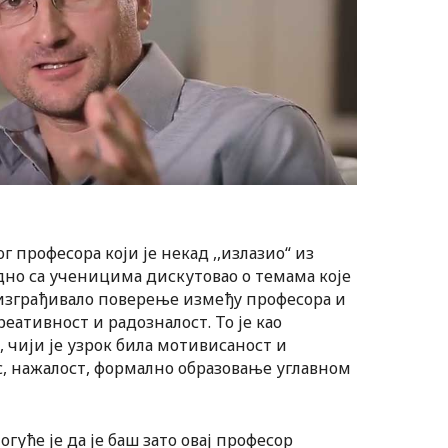
г професора који је некад ,,излазио“ из
дно са ученицима дискутовао о темама које
 изграђивало поверење између професора и
реативност и радозналост. То је као
 чији је узрок била мотивисаност и
с, нажалост, формално образовање углавном
уће је да је баш зато овај професор