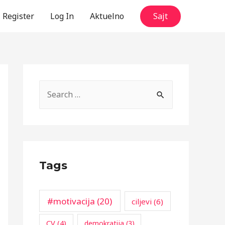
Register
Log In
Aktuelno
Sajt
S
e
a
r
c
Tags
h
f
o
#motivacija
(20)
ciljevi
(6)
r
CV
(4)
demokratija
(3)