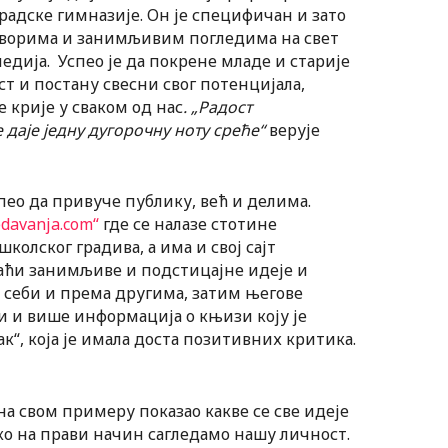
адске гимназије. Он је специфичан и зато
оворима и занимљивим погледима на свет
дија. Успео је да покрене младе и старије
ст и постану свесни свог потенцијала,
 крије у сваком од нас
. „Радост
даје једну дугорочну ноту среће“
верује
пео да привуче публику, већ и делима.
edavanja.com“
где се налазе стотине
олског градива, а има и свој сајт
аћи занимљиве и подстицајне идеје и
 себи и према другима, затим његове
и и више информација о књизи коју је
к“, која је имала доста позитивних критика.
на свом примеру показао какве се све идеје
ко на прави начин сагледамо нашу личност.